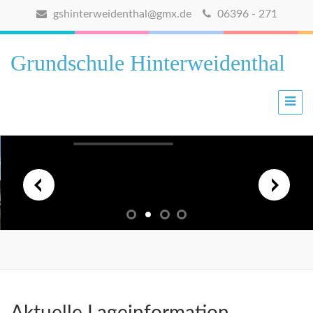
gshinterweidenthal@gmx.de
06396 - 271
Grundschule Hinterweidenthal
Aktuelle Lageinformation