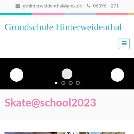
gshinterweidenthal@gmx.de
06396 - 271
Grundschule Hinterweidenthal
Skate@school2023