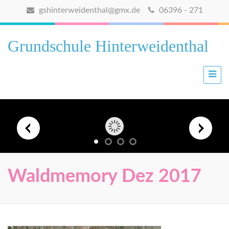
gshinterweidenthal@gmx.de
06396 - 271
Grundschule Hinterweidenthal
Waldmemory Dez 2017