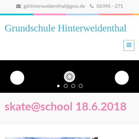
gshinterweidenthal@gmx.de
06396 - 271
Grundschule Hinterweidenthal
skate@school 18.6.2018