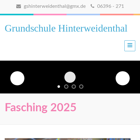
gshinterweidenthal@gmx.de
06396 - 271
Grundschule Hinterweidenthal
Fasching 2025