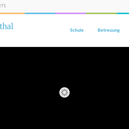
271
thal
Schule
Betreuung