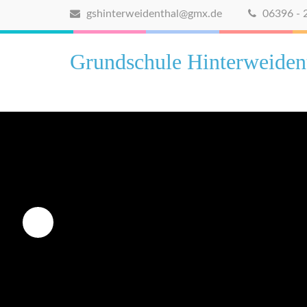
gshinterweidenthal@gmx.de
06396 - 
Grundschule Hinterweiden