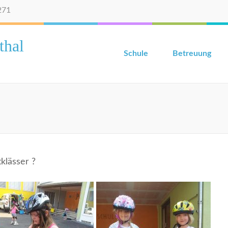
271
thal
Schule
Betreuung
klässer ?